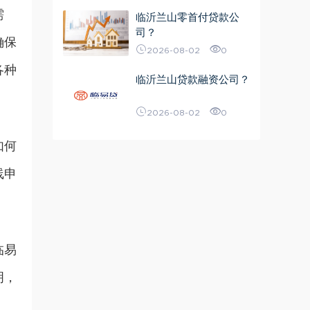
需
临沂兰山零首付贷款公
司？
确保
2026-08-02
0
各种
临沂兰山贷款融资公司？
2026-08-02
0
如何
线申
临易
明，