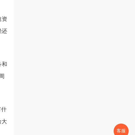
速资
轻还
务和
周
有什
给大
客服