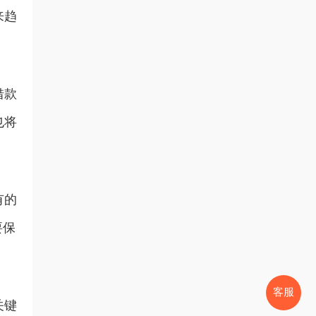
来趋
借款
也将
有的
要保
客服
关键