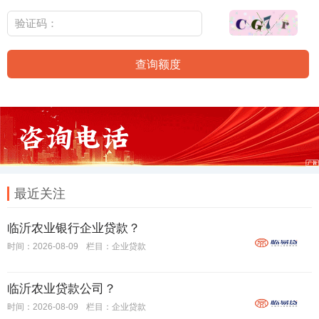
查询额度
最近关注
临沂农业银行企业贷款？
时间：2026-08-09
栏目：
企业贷款
临沂农业贷款公司？
时间：2026-08-09
栏目：
企业贷款