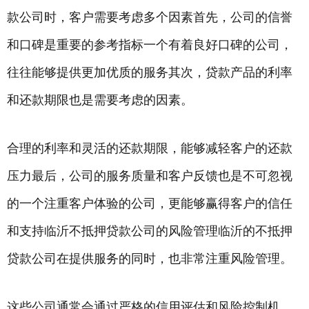
款公司时，客户需要考虑多个因素首先，公司的信誉
和口碑是重要的参考指标一个有着良好口碑的公司，
往往能够提供更加优质的服务其次，贷款产品的利率
和还款期限也是需要考虑的因素。
合理的利率和灵活的还款期限，能够减轻客户的还款
压力最后，公司的服务质量和客户反馈也是不可忽视
的一个注重客户体验的公司，更能够赢得客户的信任
和支持临沂不抵押贷款公司的风险管理临沂的不抵押
贷款公司在提供服务的同时，也非常注重风险管理。
这些公司通常会通过严格的信用评估和风险控制机