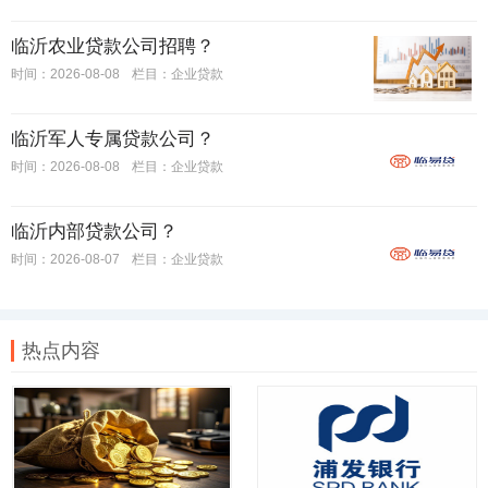
临沂农业贷款公司招聘？
时间：2026-08-08
栏目：
企业贷款
临沂军人专属贷款公司？
时间：2026-08-08
栏目：
企业贷款
临沂内部贷款公司？
时间：2026-08-07
栏目：
企业贷款
热点内容