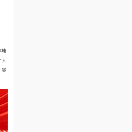
本地
个人
，能