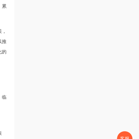
，累
策，
以推
化的
。临
表
客服