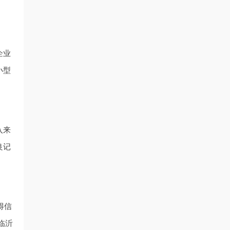
企业
小型
入来
良记
得信
临沂