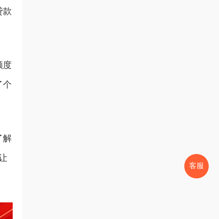
贷款
额度
了个
了解
让
客服