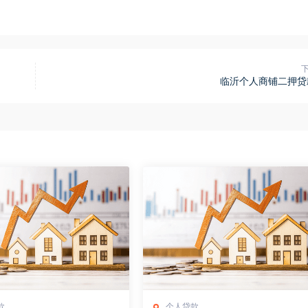
临沂个人商铺二押贷
款
个人贷款