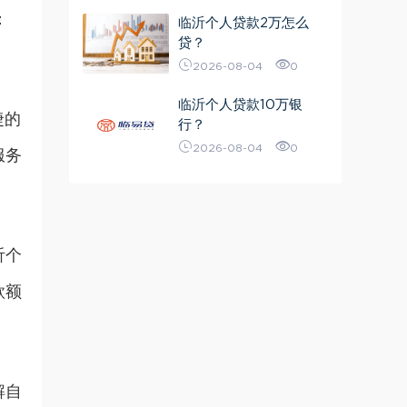
：
临沂个人贷款2万怎么
贷？
2026-08-04
0
临沂个人贷款10万银
捷的
行？
2026-08-04
0
服务
沂个
款额
解自