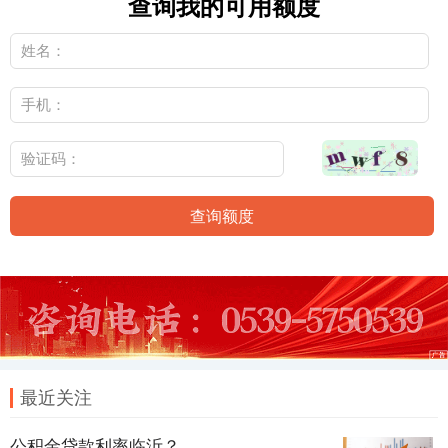
查询我的可用额度
查询额度
最近关注
公积金贷款利率临沂？