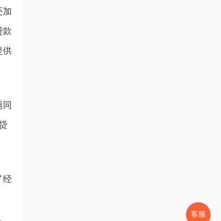
还加
贷款
提供
题同
贷
了经
客服
。