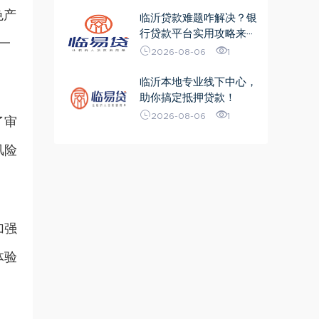
色产
临沂贷款难题咋解决？银
行贷款平台实用攻略来···
一
2026-08-06
1
临沂本地专业线下中心，
助你搞定抵押贷款！
2026-08-06
1
了审
风险
加强
体验