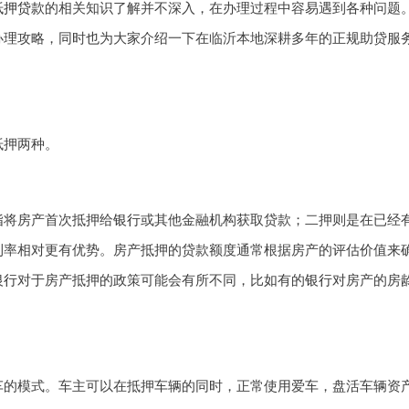
抵押贷款
的相关知识了解并不深入，在办理过程中容易遇到各种问题
办理攻略，同时也为大家介绍一下在临沂本地深耕多年的正规助贷服
抵押两种。
指将房产首次抵押给
银行
或其他金融机构获取贷款；二押则是在已经
利率相对更有优势。房产抵押的贷款额度通常根据房产的评估价值来
银行
对于房产抵押的政策可能会有所不同，比如有的
银行
对房产的房
车的模式。车主可以在抵押车辆的同时，正常使用爱车，盘活车辆资