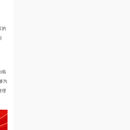
富的
问
为临
够为
持理