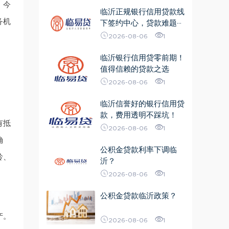
。今
临沂正规银行信用贷款线
务机
下签约中心，贷款难题···
2026-08-06
1
临沂银行信用贷零前期！
值得信赖的贷款之选
2026-08-06
1
临沂信誉好的银行信用贷
款，费用透明不踩坑！
有抵
2026-08-06
1
确
公积金贷款利率下调临
龄、
沂？
2026-08-06
1
公积金贷款临沂政策？
产。
2026-08-06
1