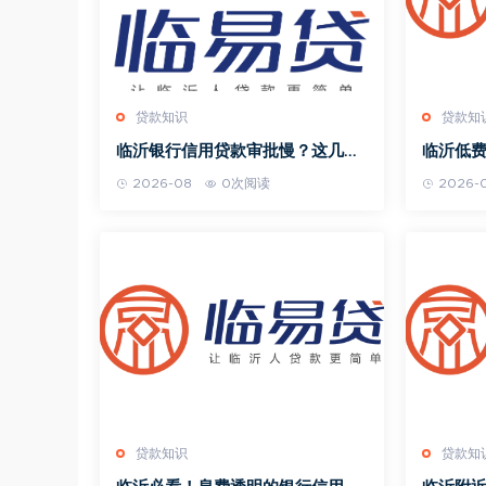
贷款知识
贷款知
临沂银行信用贷款审批慢？这几招
临沂低
让审批快起来！
用指南
2026-08
0次阅读
2026-
贷款知识
贷款知