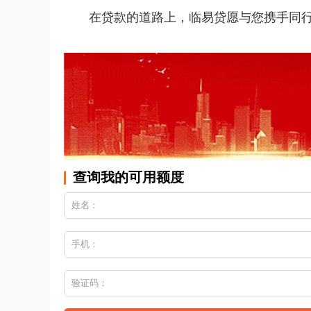
在贷款的道路上，临易贷愿与您携手同
查询我的可用额度