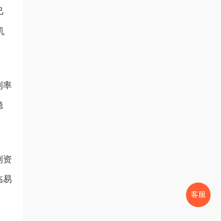
己
机
利率
稳
划资
临易
客服