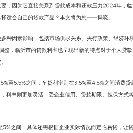
要，因为它直接关系到贷款成本和还款压力2024年，临
选择适合自己的贷款产品？本文将为您一一揭晓。
受多种因素影响，包括市场供求关系、央行政策、经济环
的调整，临沂市的贷款利率也呈现出新的特点对于
个人贷款
定。
%至5.5%之间，车贷利率则在3.5%至4.5%之间消费贷
款
，利率则更加灵活，受企业信用、贷款期限、担保方式
%至5%之间，具体还需根据企业实际情况而定临易贷，让