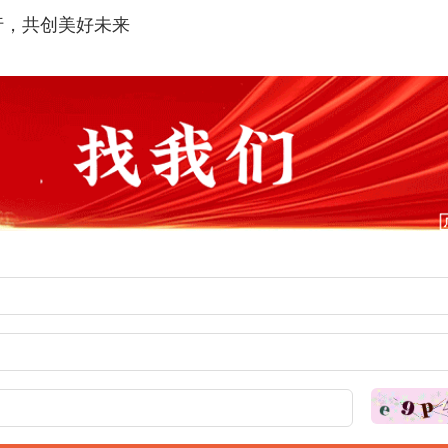
行，共创美好未来