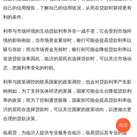
自己的信用报告，了解自己的信用状况，从而在贷款时获得更有
利的条件。
利率与市场环境的互动贷款利率并非一成不变，它会受到市场环
境的影响例如，当市场资金紧张时，银行可能会提高贷款利率以
吸引存款；而当市场资金充裕时，银行则可能会降低贷款利率以
促进贷款业务因此，临沂的居民在选择贷款时，可以关注市场动
态，把握利率变化的时机。
利率与政策调控的联系国家的政策调控，也会对贷款利率产生影
响例如，为了支持实体经济的发展，国家可能会出台降低贷款利
率的政策；而为了控制通货膨胀，国家则可能会提高贷款利率临
沂的居民在选择贷款时，可以关注国家的政策动向，以便做出更
合理的贷款决策。
电话
临易贷，为临沂人提供专业服务在临沂，临易贷以其专业的服