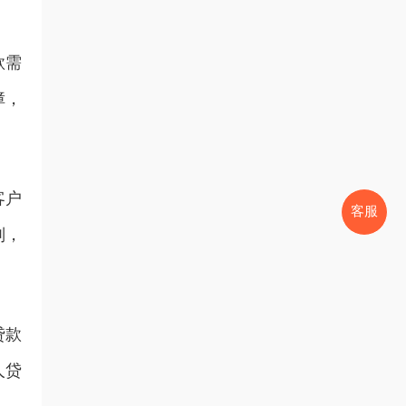
款需
障，
客户
客服
则，
贷款
人贷