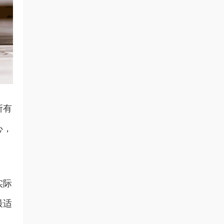
所有
心，
实际
最适