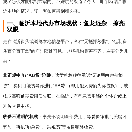
规
？怎么才能找到靠谱的、不踩坑的渠道？今天，咱们就结合临
沂本地的情况，聊一聊如何辨别和选择。
一、临沂本地代办市场现状：鱼龙混杂，擦亮
双眼
走在临沂街头或浏览本地信息平台，各种“无抵押秒批”、“包装资
质百分百下款”的广告随处可见。这些机构良莠不齐，主要分为几
类：
非正规中介/“AB贷”陷阱
：这类机构往往承诺“无论黑白户都能
贷”，实则可能诱导你进行“AB贷”（即用他人资质为你贷款），或
收取高额前期费用后失联。在临沂，有些急需用钱的个体户或上
班族容易中招。
收费不透明的机构
：事先不说明全部费用，等贷款审批到关键环
节时，再以“加急费”、“渠道费”等名目额外收费。