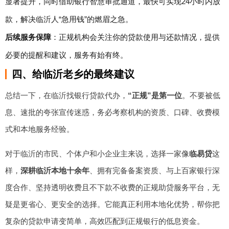
显著提升，同时借助银行智慧审批通道，最快可实现24小时内放
款，解决临沂人“急用钱”的燃眉之急。
后续服务保障
：正规机构会关注你的贷款使用与还款情况，提供
必要的提醒和建议，服务有始有终。
四、给临沂老乡的最终建议
总结一下，在临沂找银行贷款代办，
“正规”是第一位
。不要被低
息、速批的夸张宣传迷惑，务必考察机构的资质、口碑、收费模
式和本地服务经验。
对于临沂的市民、个体户和小企业主来说，选择一家像
临易贷
这
样，
深耕临沂本地十余年
、拥有完备备案资质、与上百家银行深
度合作、坚持透明收费且不下款不收费的正规助贷服务平台，无
疑是更省心、更安全的选择。它能真正利用本地化优势，帮你把
复杂的贷款申请变简单，高效匹配到正规银行的低息资金。