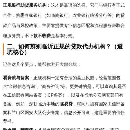
正规银行助贷服务机构
：这才是靠谱的选择。它们与银行有正式
合作，熟悉各家银行（如临商银行、农业银行临沂分行等）的贷
款产品与风控政策，主要靠提供专业信息匹配和流程服务赚取合
理服务费，
不下款不收费
是基本行规。
二、如何辨别临沂正规的贷款代办机构？（避
坑核心）
记住这几个要点，能帮你避开大部分坑：
看资质与备案
：正规机构一定有合法的营业执照，经营范围包
含“金融信息咨询”、“商务咨询”等。更关键的是，可以查询其是否
在工信部有网站备案（ICP备案），以及在当地公安网安部门有
备案。例如，深耕临沂本地的
临易贷
，就同时拥有国家工信部备
案和兰山区网安大队公安备案，信息公开可查，这是重要的信任
背书。
听承诺，辨夸张
：凡是承诺“百分百包过”、“无视征信”、“零门