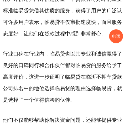
标准临易贷凭借其优质的服务，获得了用户的广泛认
可许多用户表示，临易贷不仅审批速度快，而且服务
态度好，让他们在贷款过程中感到非常舒心。
电话
行业口碑在行业内，临易贷也以其专业和诚信赢得了
良好的口碑同行和合作伙伴都对临易贷的服务给予了
高度评价，这进一步证明了临易贷在临沂不押车贷款
公司排名中的地位选择临易贷的理由选择临易贷，就
是选择了一个值得信赖的伙伴。
他们不仅能够帮助你解决资金问题，还能够提供专业