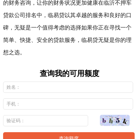
的财务咨询，让你的财务状况更加健康在临沂不押车
贷款公司排名中，临易贷以其卓越的服务和良好的口
碑，无疑是一个值得考虑的选择如果你正在寻找一个
简单、快捷、安全的贷款服务，临易贷无疑是你的理
想之选。
查询我的可用额度
查询额度