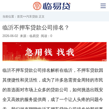
当前位置：
首页
>>
汽车贷款
正文
临沂不押车贷款公司排名？
2026-06-02
来源：临易贷
阅读：0
临沂不押车贷款公司排名解析在临沂，不押车贷款因
其便捷性和灵活性，成为了许多急需资金周转的市民
的首选面对市场上众多的贷款公司，如何挑选出既安
全又高效的服务提供商，成了一个让人头疼的问题今