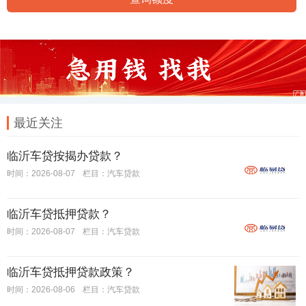
最近关注
临沂车贷按揭办贷款？
时间：2026-08-07
栏目：
汽车贷款
临沂车贷抵押贷款？
时间：2026-08-07
栏目：
汽车贷款
临沂车贷抵押贷款政策？
时间：2026-08-06
栏目：
汽车贷款